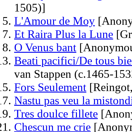
1505)]
L'Amour de Moy
[Anony
Et Raira Plus la Lune
[Gre
O Venus bant
[Anonymou
Beati pacifici/De tous bi
van Stappen (c.1465-153
Fors Seulement
[Reingot,
Nastu pas veu la mistond
Tres doulce fillete
[Anon
Chescun me crie
[Anony