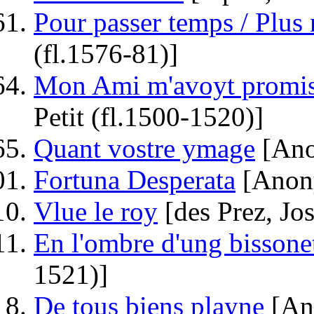
Pour passer temps / Plus
(fl.1576-81)]
Mon Ami m'avoyt promis 
Petit (fl.1500-1520)]
Quant vostre ymage
[Ano
Fortuna Desperata
[Anon
Vlue le roy
[des Prez, Jo
En l'ombre d'ung bissone
1521)]
De tous biens playne
[An