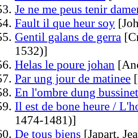
Je ne me peus tenir dame
Fault il que heur soy
[Joh
Gentil galans de gerra
[Cr
1532)]
Helas le poure johan
[An
Par ung jour de matinee
[
En l'ombre dung bussine
Il est de bone heure / L
1474-1481)]
De tous biens
[Japart, Je