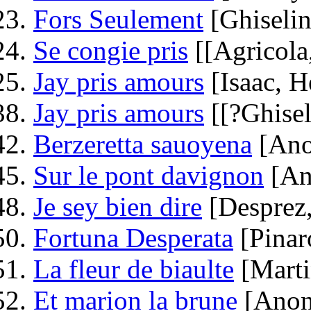
Fors Seulement
[Ghiselin
Se congie pris
[[Agricola
Jay pris amours
[Isaac, H
Jay pris amours
[[?Ghisel
Berzeretta sauoyena
[Ano
Sur le pont davignon
[An
Je sey bien dire
[Desprez,
Fortuna Desperata
[Pinaro
La fleur de biaulte
[Marti
Et marion la brune
[Anon